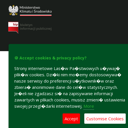
Accesibility declaration
🍪 Accept cookies & privacy policy?
Strony internetowe Las�w Pa�stwowych u�ywaj�
plik�w cookies. Dzi�ki nim mo�emy dostosowywa�
nasze serwisy do preferencji u�ytkownik�w oraz
zbiera� anonimowe dane do cel�w statystycznych.
Je�eli nie zgadzasz si� na zapisywanie informacji
zawartych w plikach cookies, musisz zmieni� ustawienia
swojej przegl�darki internetowej.
More
Accept
Customise Cookies