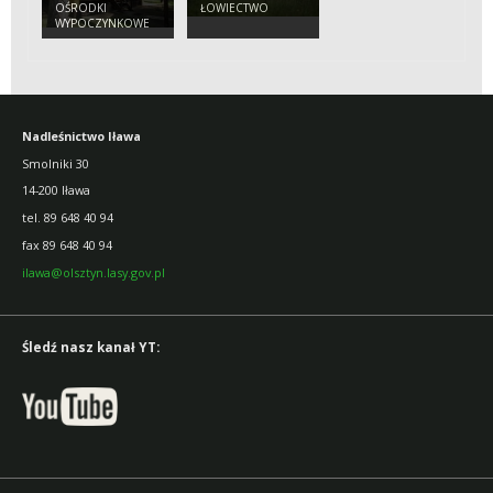
OŚRODKI
ŁOWIECTWO
WYPOCZYNKOWE
MAKOWO
Nadleśnictwo Iława
Smolniki 30
14-200 Iława
tel. 89 648 40 94
fax 89 648 40 94
ilawa@olsztyn.lasy.gov.pl
Śledź nasz kanał YT: