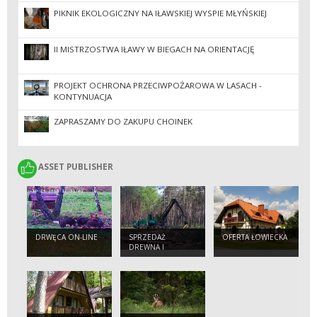
PIKNIK EKOLOGICZNY NA IŁAWSKIEJ WYSPIE MŁYŃSKIEJ
II MISTRZOSTWA IŁAWY W BIEGACH NA ORIENTACJĘ
PROJEKT OCHRONA PRZECIWPOŻAROWA W LASACH -
KONTYNUACJA
ZAPRASZAMY DO ZAKUPU CHOINEK
ASSET PUBLISHER
ASSET PUBLISHER
DRWĘCA ON-LINE
SPRZEDAŻ
OFERTA ŁOWIECKA
DREWNA I
CHOINEK