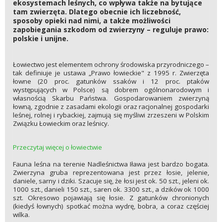
ekosystemach leśnych, co wpływa także na bytujące
tam zwierzęta. Dlatego obecnie ich liczebność,
sposoby opieki nad nimi, a także możliwości
zapobiegania szkodom od zwierzyny – reguluje prawo:
polskie i unijne.
Łowiectwo jest elementem ochrony środowiska przyrodniczego –
tak definiuje je ustawa „Prawo łowieckie" z 1995 r. Zwierzęta
łowne (20 proc. gatunków ssaków i 12 proc. ptaków
występujących w Polsce) są dobrem ogólnonarodowym i
własnością Skarbu Państwa. Gospodarowaniem zwierzyną
łowną, zgodnie z zasadami ekologii oraz racjonalnej gospodarki
leśnej, rolnej i rybackiej, zajmują się myśliwi zrzeszeni w Polskim
Związku Łowieckim oraz leśnicy.
Przeczytaj więcej o łowiectwie
Fauna leśna na terenie Nadleśnictwa Iława jest bardzo bogata.
Zwierzyna gruba reprezentowana jest przez łosie, jelenie,
daniele, sarny i dziki. Szacuje się, że łosi jest ok. 50 szt., jeleni ok.
1000 szt., danieli 150 szt., saren ok. 3300 szt., a dzików ok 1000
szt. Okresowo pojawiają się łosie. Z gatunków chronionych
(kiedyś łownych) spotkać można wydrę, bobra, a coraz częściej
wilka.