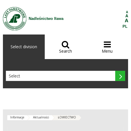
Skip to Content
A
A
Nadleśnictwo Iława
A
PL


Select division
Search
Menu

Informacje
Aktualności
ŁOWIECTWO