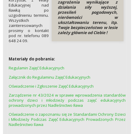
korzystać z Wiaty
zagrożenia wynikające z
Edukacyjnej nad
działania siły wyższej,
Iławką po
przesileń pogodowych,
uzgodnieniu terminu.
nierówności w
Wszystkich
ukształtowaniu terenu, itp.
zainteresowanych
Twoje bezpieczeństwo w lesie
prosimy o kontakt
zależy głównie od Ciebie !
pod nr. telefonu 089
648 24 09.
Materiały do pobrania:
Regulamin Zajęć Edukacyjnych
Załącznik do Regulaminu Zajęć Edukacyjnych
Oświadczenie i Zgłoszenie Zajęć Edukacyjnych
Zarządzenie nr 43/2024 w sprawie wprowadzenia standardów
ochrony dzieci i młodzieży podczas zajęć edukacyjnych
prowadzonych przez Nadleśnictwo Iława
Oświadczenie o zapoznaniu się ze Standardami Ochrony Dzieci
i Młodzieży Podczas Zajęć Edukacyjnych Prowadzonych Przez
Nadleśnictwo Ilawa