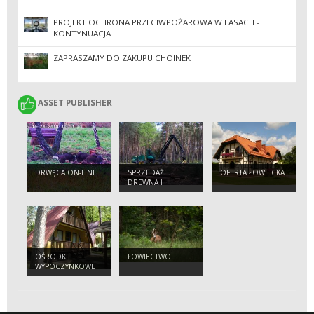
PROJEKT OCHRONA PRZECIWPOŻAROWA W LASACH -
KONTYNUACJA
ZAPRASZAMY DO ZAKUPU CHOINEK
ASSET PUBLISHER
ASSET PUBLISHER
DRWĘCA ON-LINE
SPRZEDAŻ
OFERTA ŁOWIECKA
DREWNA I
CHOINEK
OŚRODKI
ŁOWIECTWO
WYPOCZYNKOWE
MAKOWO