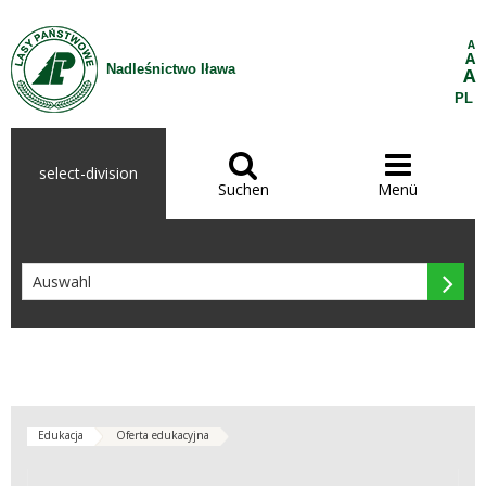
Zum Inhalt wechseln
A
A
Nadleśnictwo Iława
A
PL


select-division
Suchen
Menü

Edukacja
Oferta edukacyjna