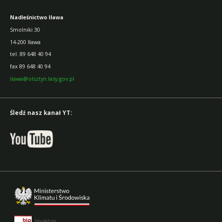
Nadleśnictwo Iława
Smolniki 30
14-200 Iława
tel. 89 648 40 94
fax 89 648 40 94
ilawa@olsztyn.lasy.gov.pl
Śledź nasz kanał YT: