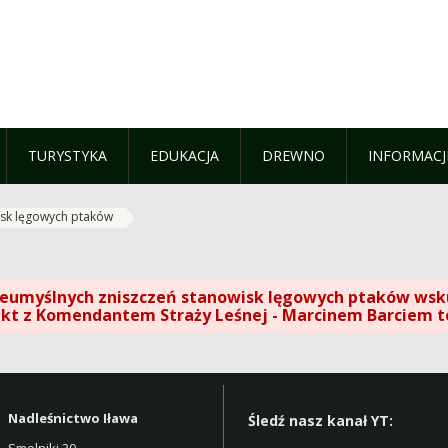
TURYSTYKA
EDUKACJA
DREWNO
INFORMACJ
isk lęgowych ptaków
eumyślnych zniszczeń stanowisk lęgowych ptaków wsku
kt z Komendantem Straży Leśnej - Marcinem Barciem
t
Nadleśnictwo Iława
Śledź nasz kanał YT:
Smolniki 30