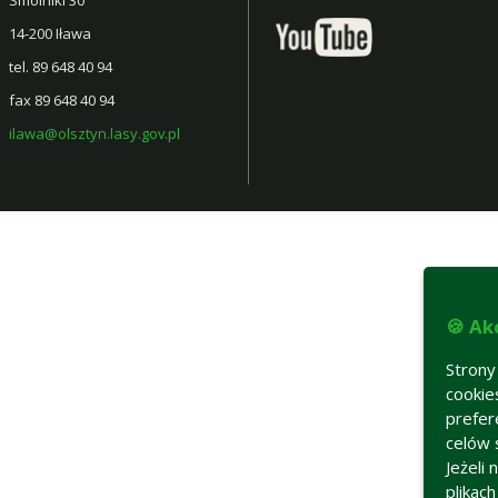
14-200 Iława
tel. 89 648 40 94
fax 89 648 40 94
ilawa@olsztyn.lasy.gov.pl
🍪 Ak
Strony
cookie
prefer
celów 
Jeżeli
plikac