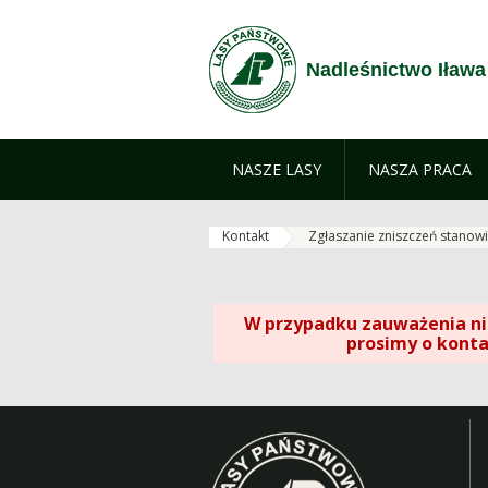
Przejdź do treści
Nadleśnictwo Iława
NASZE LASY
NASZA PRACA
Kontakt
Zgłaszanie zniszczeń stanow
W przypadku zauważenia ni
prosimy
o
konta