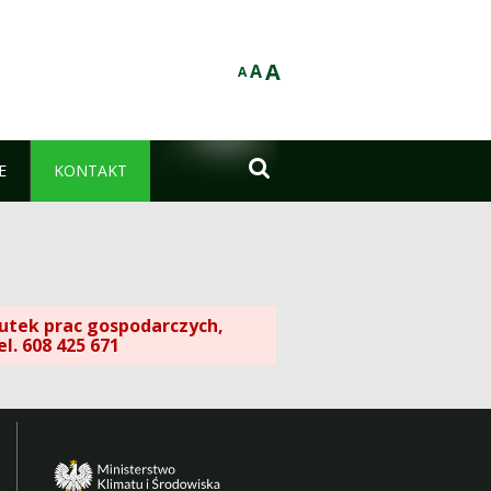
A
A
A

E
KONTAKT
tek prac gospodarczych,
el. 608 425 671